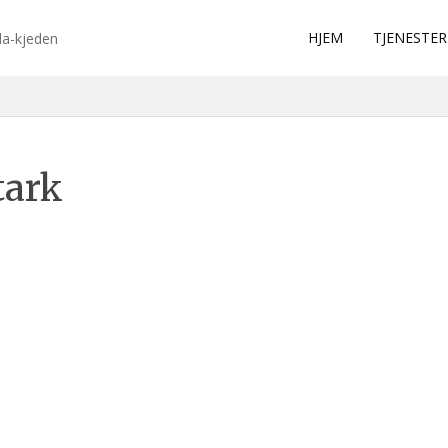
HJEM
TJENESTER
da-kjeden
tark