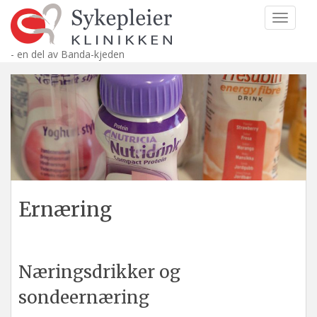
S
TOGGLE
k
i
- en del av Banda-kjeden
p
t
o
m
a
i
n
c
o
n
Ernæring
t
e
n
t
Næringsdrikker og
sondeernæring