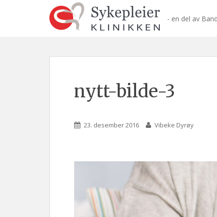
S
k
- en del av Ban
i
p
t
o
m
a
nytt-bilde-3
i
n
c
23. desember 2016
Vibeke Dyrøy
o
n
t
e
n
t