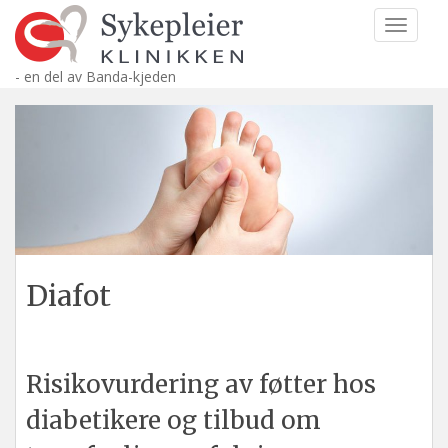
S
TOGGLE
k
i
- en del av Banda-kjeden
p
t
o
m
a
i
n
c
o
n
Diafot
t
e
n
t
Risikovurdering av føtter hos
diabetikere og tilbud om